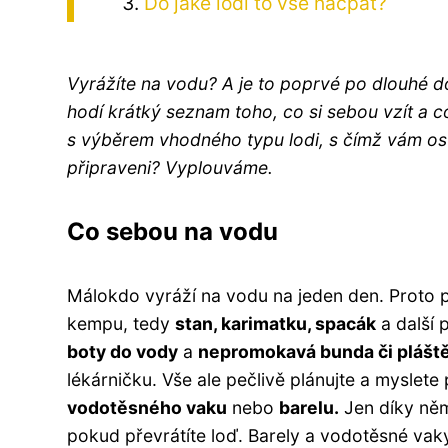
Do jaké lodi to vše nacpat?
Vyrážíte na vodu? A je to poprvé po dlouhé
hodí krátký seznam toho, co si sebou vzít a 
s výběrem vhodného typu lodi, s čímž vám ost
připraveni? Vyplouváme.
Co sebou na vodu
Málokdo vyráží na vodu na jeden den. Proto poč
kempu, tedy
stan, karimatku, spacák
a další 
boty do vody
a
nepromokavá bunda či plášt
lékárničku. Vše ale pečlivě plánujte a myslete
vodotěsného vaku
nebo
barelu.
Jen díky němu
pokud převrátíte loď. Barely a vodotěsné vaky 