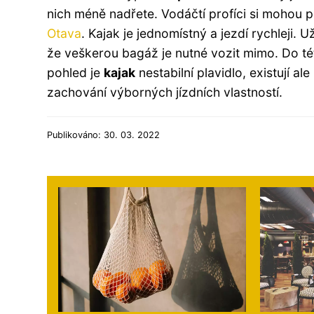
nich méně nadřete. Vodáčtí profíci si mohou pů
Otava
. Kajak je jednomístný a jezdí rychleji. U
že veškerou bagáž je nutné vozit mimo. Do té
pohled je
kajak
nestabilní plavidlo, existují ale
zachování výborných jízdních vlastností.
Publikováno: 30. 03. 2022