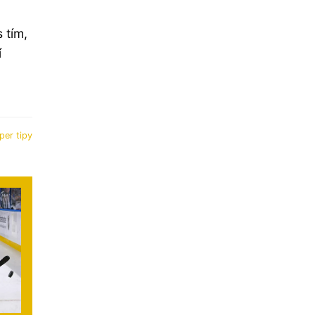
 tím,
í
per tipy