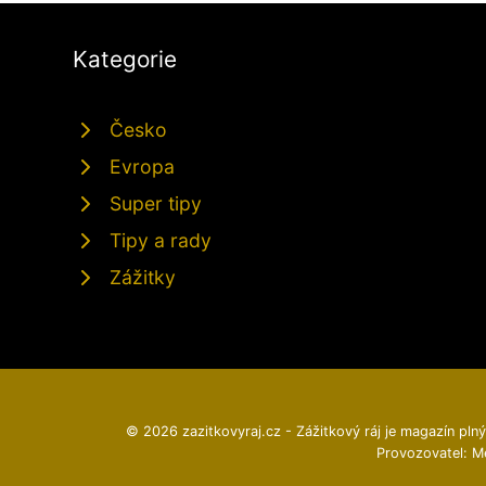
Kategorie
Česko
Evropa
Super tipy
Tipy a rady
Zážitky
© 2026 zazitkovyraj.cz - Zážitkový ráj je magazín plný 
Provozovatel: M