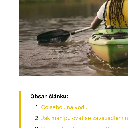
Obsah článku:
Co sebou na vodu
Jak manipulovat se zavazadlem n