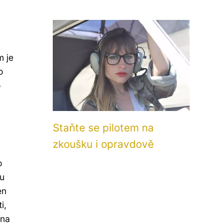
m je
o
o
Staňte se pilotem na
zkoušku i opravdově
o
ou
en
i,
 na