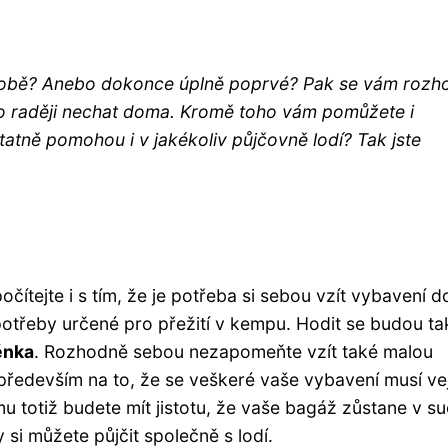
 době? Anebo dokonce úplně poprvé? Pak se vám rozh
co raději nechat doma. Kromě toho vám pomůžete i
atně pomohou i v jakékoliv půjčovně lodí? Tak jste
ítejte i s tím, že je potřeba si sebou vzít vybavení d
potřeby určené pro přežití v kempu. Hodit se budou ta
ěnka
. Rozhodně sebou nezapomeňte vzít také malou
 především na to, že se veškeré vaše vybavení musí vej
 totiž budete mít jistotu, že vaše bagáž zůstane v su
si můžete půjčit společně s lodí.