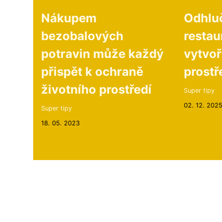
Nákupem
Odhlu
bezobalových
restau
potravin může každý
vytvoř
přispět k ochraně
prostř
životního prostředí
Super tipy
02. 12. 202
Super tipy
18. 05. 2023