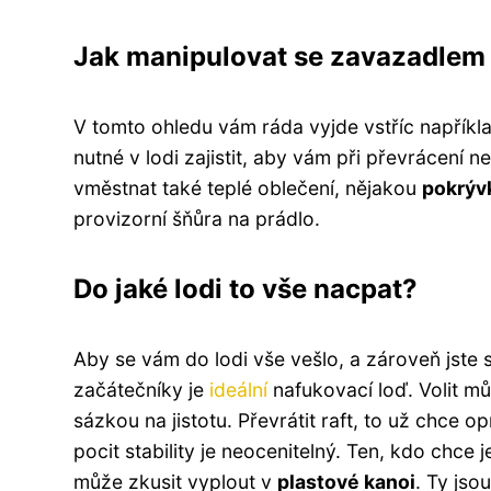
Jak manipulovat se zavazadlem 
V tomto ohledu vám ráda vyjde vstříc napříkl
nutné v lodi zajistit, aby vám při převrácení
vměstnat také teplé oblečení, nějakou
pokrýv
provizorní šňůra na prádlo.
Do jaké lodi to vše nacpat?
Aby se vám do lodi vše vešlo, a zároveň jste se
začátečníky je
ideální
nafukovací loď. Volit m
sázkou na jistotu. Převrátit raft, to už chce o
pocit stability je neocenitelný. Ten, kdo chce 
může zkusit vyplout v
plastové kanoi
. Ty jso