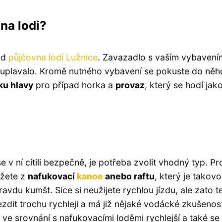
na lodi?
ad
půjčovna lodí Lužnice
. Zavazadlo s vaším vybavení
 neuplavalo. Kromě nutného vybavení se pokuste do něh
ku hlavy
pro případ horka a
provaz
, který se hodí jak
 v ní cítili bezpečně, je potřeba zvolit vhodný typ. Pr
ůžete z
nafukovací
kanoe
anebo raftu
, který je takov
pravdu kumšt. Sice si neužijete rychlou jízdu, ale zato t
jezdit trochu rychleji a má již nějaké vodácké zkušenost
u ve srovnání s nafukovacími loděmi rychlejší a také se