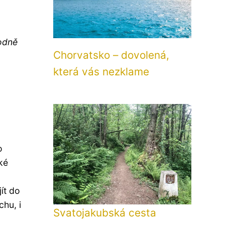
odně
Chorvatsko – dovolená,
která vás nezklame
o
ké
ít do
chu, i
Svatojakubská cesta