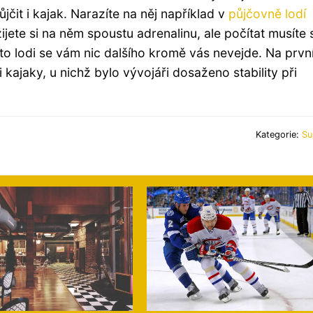
jčit i kajak. Narazíte na něj například v
půjčovně lodí
žijete si na něm spoustu adrenalinu, ale počítat musíte s
to lodi se vám nic dalšího kromě vás nevejde. Na prvn
 i kajaky, u nichž bylo vývojáři dosaženo stability při
Kategorie:
Su