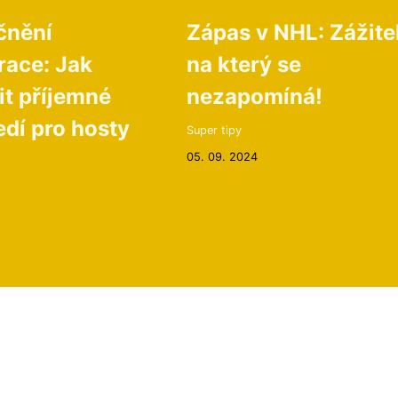
čnění
Zápas v NHL: Zážite
race: Jak
na který se
it příjemné
nezapomíná!
edí pro hosty
Super tipy
05. 09. 2024
5