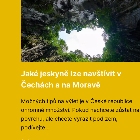
Jaké jeskyně lze navštívit v
Čechách a na Moravě
Možných tipů na výlet je v České republice
ohromné množství. Pokud nechcete zůstat na
povrchu, ale chcete vyrazit pod zem,
podívejte...