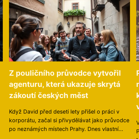
Z pouličního průvodce vytvořil
agenturu, která ukazuje skrytá
zákoutí českých měst
Když David před deseti lety přišel o práci v
korporátu, začal si přivydělávat jako průvodce
V
po neznámých místech Prahy. Dnes vlastní...
P