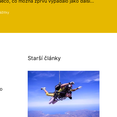
ěco, co možná zprvu vypadalo jako další...
ážitky
Starší články
to