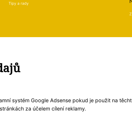
N
Tipy a rady
Z
dajů
klamní systém Google Adsense pokud je použit na těch
stránkách za účelem cílení reklamy.