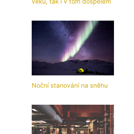
věku, tak i v tom dospělém
Noční stanování na sněhu