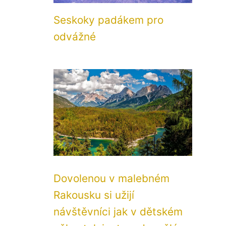
Seskoky padákem pro
odvážné
Dovolenou v malebném
Rakousku si užijí
návštěvníci jak v dětském