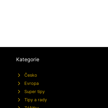
Kategorie
Česko
Evropa
Super tipy
Tipy a rady
Zážitky