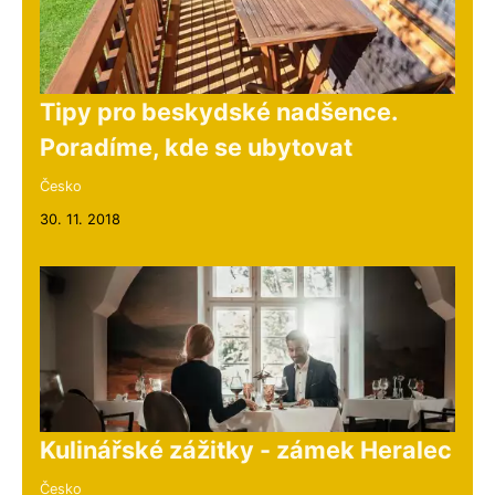
Tipy pro beskydské nadšence.
Poradíme, kde se ubytovat
Česko
30. 11. 2018
Kulinářské zážitky - zámek Heralec
Česko