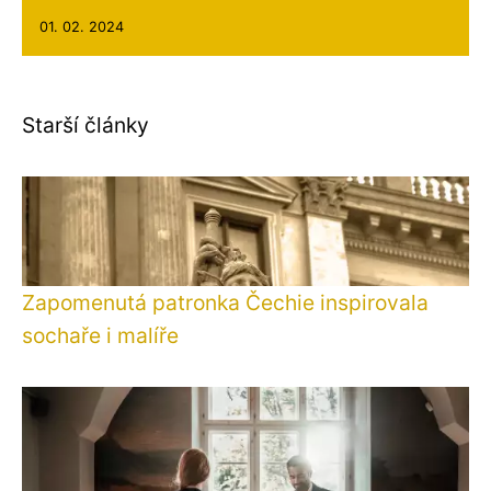
01. 02. 2024
Starší články
Zapomenutá patronka Čechie inspirovala
sochaře i malíře