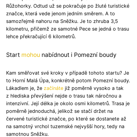
Růžohorky. Odtud už se pokračuje po žluté turistické
značce, která vede jenom jedním směrem. A to
samozřejmě nahoru na Sněžku. Je to zhruba 3,5
kilometru, přičemž ze samotné Pece se jedná o trasu
lehce překračující 6 kilometrů.
Start
mohou
nabídnout i Pomezní boudy
Kam směřovat své kroky v případě tohoto startu? Je
to Horní Malá Úpa, konkrétně potom Pomezní boudy.
Lákadlem je, že
začínáte
již poměrně vysoko a tak
z hlediska převýšení nejde o trasu tak náročnou a
intenzivní. Její délka je okolo osmi kilometrů. Trasa je
poměrně jednoduchá, jelikož se stačí držet na
červené turistické značce, po které se dostanete až
na samotný vrchol tuzemské nejvyšší hory, tedy na
samotnou Sněžku.