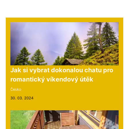
Jak si vybrat dokonalou chatu pro
romantický víkendový útěk
Česko
30. 03. 2024