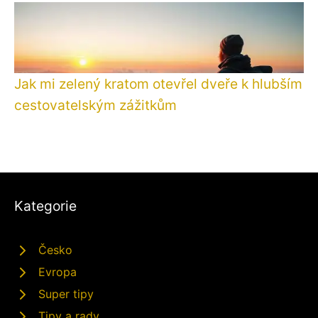
Jak mi zelený kratom otevřel dveře k hlubším
cestovatelským zážitkům
Kategorie
Česko
Evropa
Super tipy
Tipy a rady